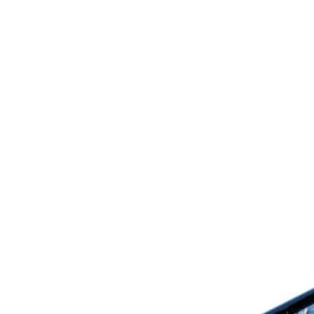
différentes manières, avec des m
pour étendre et améliorer l'expér
Connected, les joueurs peuvent ch
grâce au nouveau système PinSav
des personnages, les objets d'in
Pour une expérience de flipper p
commencer chaque partie sans p
jouer de manière coopérative, pa
aventure. L'inscription à Insider
insider.sternpinball.com/ ou via 
sur iOS et Android.
« Nous sommes ravis que les joue
franchises les plus emblématiques
déclaré
Seth Davis
, président e
Préparez-vous à plonger dans u