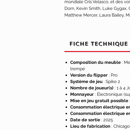
mondiale Cris Velasco, et des vo
Dorn, Kevin Smith, Luke Gygax, 
Matthew Mercer, Laura Bailey, M
Dans
Dungeons & Dragons: The 
membres choisis de la Guilde des
reine dragon Tiamat, qui met en
Fiche technique
ainsi la Guerre des Dragons, ave
le pouvoir. Les joueurs plongero
verre, fusionnant le flipper avec
Composition du meuble
: Me
jamais auparavant.
trempé
Version du flipper
: Pro
Système de jeu
: Spike 2
Affrontez Rath l'Implacable, le
Nombre de joueur(s)
: 1 à 4 
animatronique le plus avancé de l
Monnayeur
: Électronique (s
aux actions du joueur grâce à 
Mise en jeu gratuit possible
de détection d'impact omnidirec
Consommation électrique en
Dorn, les joueurs tenteront de va
Consommation électrique en
flipper et en frappant la cible p
Date de sortie
: 2025
souffle de feu majestueux, plusie
Lieu de fabrication
: Chicago
mais soyez prêts ! Les joueurs p