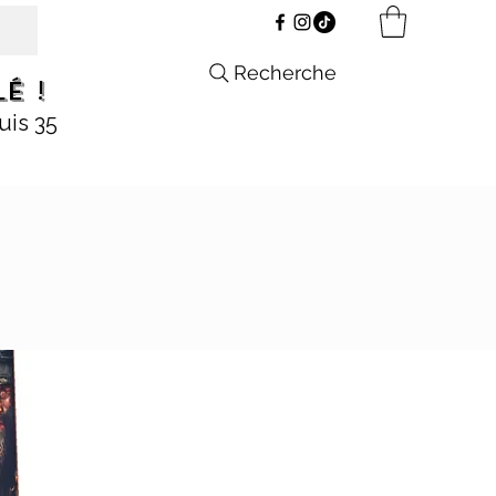
Recherche
é !
uis 35