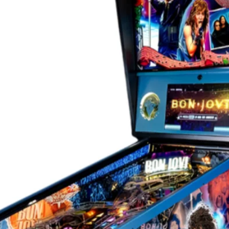
ises à jour de code continues de Stern Pinball
ience au fil du temps. Grâce à Insider
oisir de reprendre là où ils se sont arrêtés
e de Stern, incluant les points d'expérience
ventaire et la progression de la campagne.
lus traditionnelle, les joueurs peuvent
rogression sauvegardée. Ils peuvent aussi
rtageant leur progression tout au long de leur
 Connected est disponible sur
l'application Insider Connected, téléchargeable
urs puissent vivre l’expérience de l'une des
 et appréciées, parfaite pour le flipper », a
t directeur général de
Stern Pinball
, Inc. «
ne aventure D&D comme jamais auparavant. »