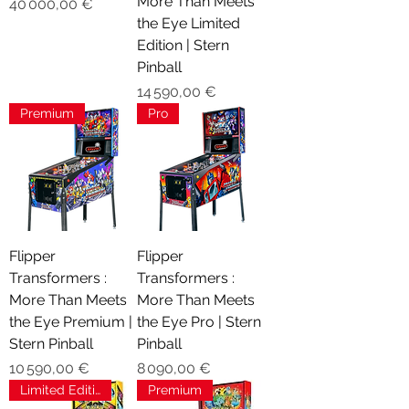
More Than Meets
Prix
40 000,00 €
the Eye Limited
Edition | Stern
Pinball
Prix
14 590,00 €
Premium
Pro
Flipper
Flipper
Transformers :
Transformers :
More Than Meets
More Than Meets
the Eye Premium |
the Eye Pro | Stern
Stern Pinball
Pinball
Prix
Prix
10 590,00 €
8 090,00 €
Limited Edition
Premium