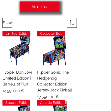
Voir plus
Filtrer
Limited Edition
Collector Edition
Flipper Bon Jovi
Flipper Sonic The
Limited Edition |
Hedgehog
Barrels of Fun
Collector Edition |
Jersey Jack Pinball
Prix
14 590,00 €
Prix
17 590,00 €
Special Edition
Arcade Edition