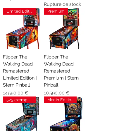
Rupture de stock
Limited Edition
Premium
Flipper The
Flipper The
Walking Dead
Walking Dead
Remastered
Remastered
Limited Edition |
Premium | Stern
Stern Pinball
Pinball
Prix
Prix
14 590,00 €
10 590,00 €
525 exemplaires
Merlin Edition