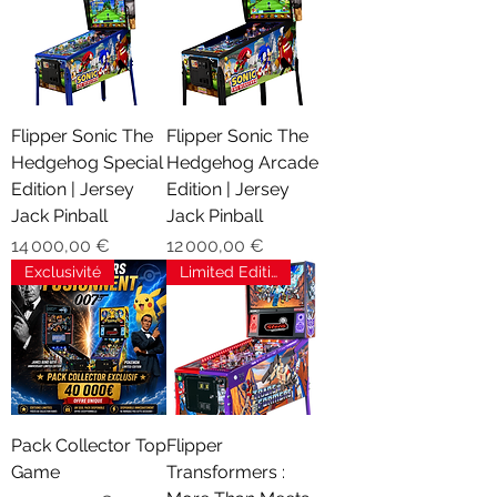
Flipper Sonic The
Flipper Sonic The
Hedgehog Special
Hedgehog Arcade
Edition | Jersey
Edition | Jersey
Jack Pinball
Jack Pinball
Prix
Prix
14 000,00 €
12 000,00 €
Exclusivité
Limited Edition
Pack Collector Top
Flipper
Game
Transformers :