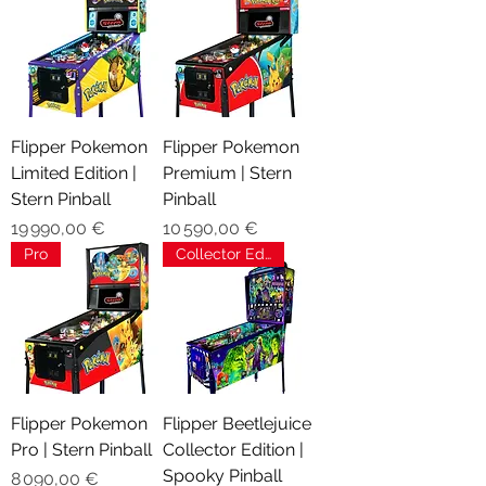
Flipper Pokemon
Flipper Pokemon
Limited Edition |
Premium | Stern
Stern Pinball
Pinball
Prix
Prix
19 990,00 €
10 590,00 €
Pro
Collector Edition
Flipper Pokemon
Flipper Beetlejuice
Pro | Stern Pinball
Collector Edition |
Spooky Pinball
Prix
8 090,00 €