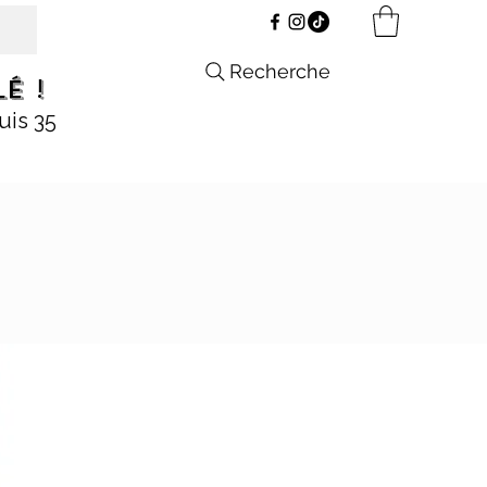
Recherche
é !
uis 35