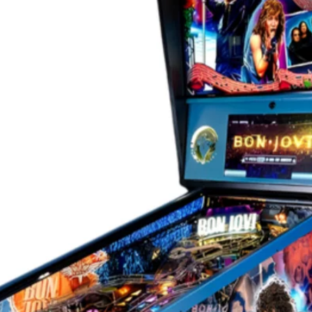
on, une armure Pokémon LE personnalisée, une
esigner, un système audio amélioré, un verre
r vibrant, une plaque numérotée, un certificat
 badge numérique Insider Connected LE.
s de dévoiler enfin le flipper Pokémon de
s fans », déclare Seth Davis, président-
l. « Ce jeu est une véritable célébration de la
’esprit d’aventure qui font l’ADN de Pokémon,
flipper immersive, des combats intenses et le
»