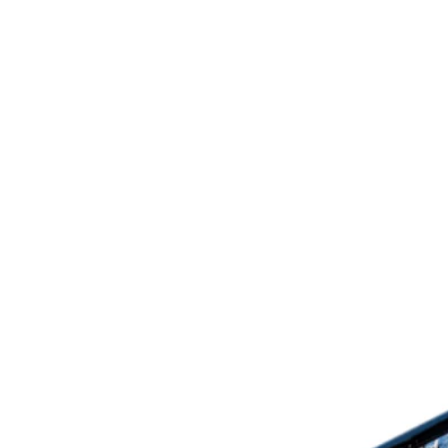
des autocollants haute définiti
arche inférieure signée par le d
de plateau anti-reflets, un moteu
d’authenticité signé ainsi qu’un
« Nous sommes extrêmement fier
Stern Pinball, tant attendu par le
directeur général de Stern Pinbal
nostalgie, du savoir-faire et de l
sublimés par une expérience de 
plaisir intemporel de la capture. 