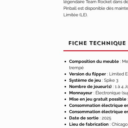
légendaire Team Rocket dans de
Pinball est disponible dès maint
Limitée (LE).
Dans Pokémon by Stern Pinball,
inoubliable à travers quatre habit
tissent des liens avec leurs Pok
Fiche technique
et animée, les joueurs attrape
équipe ultime et complètent leu
regorge de rampes, de toupies et
Composition du meuble
: Me
Pokémon. Un Pikachu animatroniq
trempé
vous encourage tout au long de 
Version du flipper
: Limited E
Système de jeu
: Spike 3
affronter des rivaux dans des c
Nombre de joueur(s)
: 1 à 4 
de l’arène. Mais le danger n’est 
Monnayeur
: Électronique (s
Giovanni entrent en scène, avec 
Mise en jeu gratuit possible
défier le joueur. Les versions P
Consommation électrique en
interactif, ajoutant une dose sup
Consommation électrique en
Date de sortie
: 2025
Chaque détail de Pokémon by St
Lieu de fabrication
: Chicago
afin de rendre hommage à l’hérit