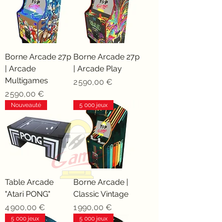
Borne Arcade 27p
Borne Arcade 27p
| Arcade
| Arcade Play
Multigames
Prix
2 590,00 €
Prix
2 590,00 €
Nouveauté
5 000 jeux
Table Arcade
Borne Arcade |
"Atari PONG"
Classic Vintage
Prix
Prix
4 900,00 €
1 990,00 €
5 000 jeux
5 000 jeux