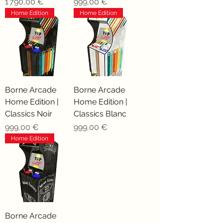
Prix
Prix
1 790,00 €
999,00 €
Home Edition
Home Edition
Borne Arcade
Borne Arcade
Home Edition |
Home Edition |
Classics Noir
Classics Blanc
Prix
Prix
999,00 €
999,00 €
Home Edition
Borne Arcade