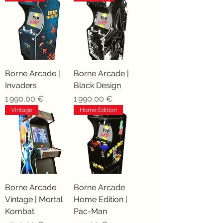
Borne Arcade |
Borne Arcade |
Invaders
Black Design
Prix
Prix
1 990,00 €
1 990,00 €
Vintage
Home Edition
Borne Arcade
Borne Arcade
Vintage | Mortal
Home Edition |
Kombat
Pac-Man