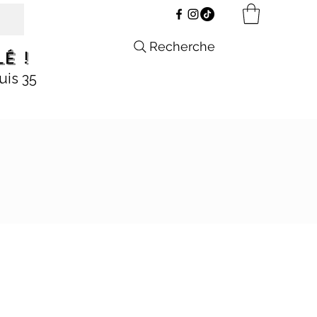
Recherche
é !
uis 35