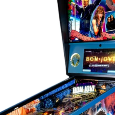
RS, un fronton miroir en couleur, des
 couleur pour le meuble, une armure de flipper
he inférieure personnalisée et autographiée
o amélioré, un plateau de jeu en verre anti-
 plaque numérotée séquentiellement, un
et un badge numérique Insider Connected LE
nregistrement.
inspiré des générations grâce à son combat
l », a déclaré Seth Davis, président-directeur
le flipper TRANSFORMERS : More Than
é une machine qui se transforme
ffre un gameplay révolutionnaire, une
ment ultime que les fans attendaient. »