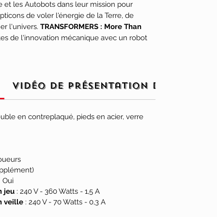
 et les Autobots dans leur mission pour
icons de voler l'énergie de la Terre, de
r l'univers.
TRANSFORMERS : More Than
tes de l'innovation mécanique avec un robot
que doté d'un canon à fusion articulé qui
es joueurs. Le lecteur de cassettes de
t de les propulser dans une action intense,
 Prime sculptée sur mesure est prête au
Vidéo de présentation du flipper
pectacle à cet univers sous verre qui est…
uble en contreplaqué, pieds en acier, verre
ille entre Autobots et Decepticons, pourront
 se renforcer, faire équipe avec les Dinobots,
ifications techniques Transformers et se
Joueurs
 contre Megatron. Ils se lanceront dans des
upplément)
arcs narratifs de la série télévisée
: Oui
1984 , et la console intègre des extraits vidéo
 jeu
: 240 V - 360 Watts - 1,5 A
arisées qui font revivre l'héritage de la
 veille
: 240 V - 70 Watts - 0,3 A