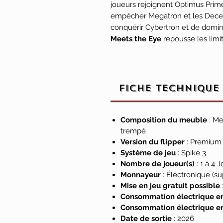
joueurs rejoignent Optimus Prime
empêcher Megatron et les Decept
conquérir Cybertron et de domine
Meets the Eye
repousse les limi
Megatron entièrement animatroni
pivote et renvoie les billes sur l
Soundwave bloque les billes avan
tandis qu'une figurine d'Optimus
Fiche technique
combat, ajoutant profondeur et s
MORE THAN MEETS THE EYE.
Composition du meuble
: Me
Les joueurs vivront l'ultime bata
trempé
stocker des cubes d'Energon pour
Version du flipper
: Premium
Système de jeu
: Spike 3
collectionner des cartes de spéc
Nombre de joueur(s)
: 1 à 4 
préparer à un affrontement final
Monnayeur
: Électronique (s
missions inspirées des principaux 
Mise en jeu gratuit possible
d'animation
TRANSFORMERS
de 
Consommation électrique en
authentiques et des missions scén
Consommation électrique en
franchise.
Date de sortie
: 2026