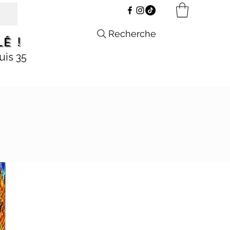
Recherche
é !
uis 35