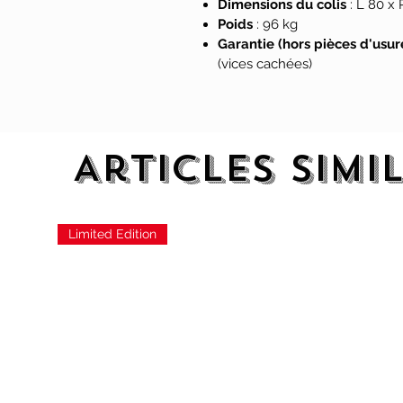
Dimensions du colis
: L 80 x 
Poids
: 96 kg
« En nous associant avec Toho, n
Garantie (hors pièces d'usur
flipper. Insider Connected permet
(vices cachées)
d’interagir avec leurs machines
Stern, président-directeur généra
Articles simi
Limited Edition