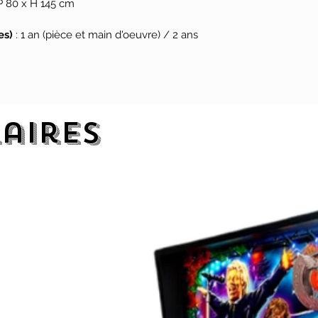
P 80 x H 145 cm
ous avons apporté l’univers de Godzilla au
es)
: 1 an (pièce et main d'oeuvre) / 2 ans
 aux joueurs, propriétaires et exploitants
 comme jamais auparavant. » a déclaré Gary
l de Stern Pinball.
laires