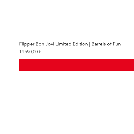
Flipper Bon Jovi Limited Edition | Barrels of Fun
Prix
14 590,00 €