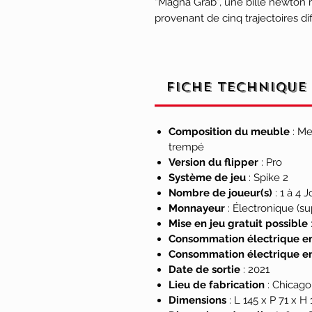
“Magna Grab”, une bille newton 
provenant de cinq trajectoires di
dispositif peut aussi rediriger les
supérieur gauche. Le jeu comp
“Godzilla” de Blue Öyster Cult, d
Zombie Yeti, des rampes en fil d
Fiche technique
thermique, Mechagodzilla, et Carn
verticales thématiques “lignes à
jeu présente des extraits vidéo e
Composition du meuble
: Me
Godzilla, pour une expérience d
trempé
Version du flipper
: Pro
Système de jeu
: Spike 2
Les flippers Godzilla marquent
Nombre de joueur(s)
: 1 à 4 
Connected
de Stern, qui compre
Monnayeur
: Électronique (s
inférieure permettant aux joueur
Mise en jeu gratuit possible
de diverses façons.
Stern Insid
Consommation électrique en
fonctionnalités de divertissemen
Consommation électrique en
ensemble d’outils pour les exploit
Date de sortie
: 2021
gérer à distance tous les aspect
Lieu de fabrication
: Chicago
disponible dès le lancement de 
Dimensions
: L 145 x P 71 x H
fonctionnalités prévu sur l’année