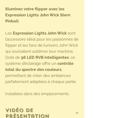
Illuminez votre flipper avec les
Expression Lights John Wick Stern
Pinball
Les
Expression Lights John Wick
sont
l’accessoire idéal pour les passionnés de
flipper et les fans de l’univers John Wick
qui souhaitent sublimer leur machine.
Doté de
96 LED RVB intelligentes
, ce
système d’éclairage offre un
contrôle
total du spectre des couleurs
,
permettant de créer des ambiances
parfaitement adaptées à chaque partie.
Installées dans des emplacements
découpés sur les côtés du cabinet, ces
lumières
illuminent intégralement le
Vidéo de
plateau de jeu
avec des couleurs
présentation