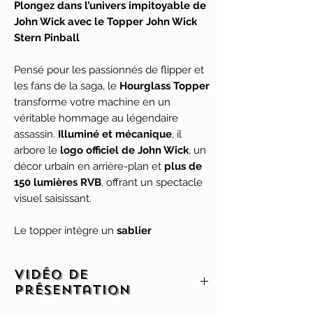
Plongez dans l’univers impitoyable de
John Wick avec le Topper John Wick
Stern Pinball
Pensé pour les passionnés de flipper et
les fans de la saga, le
Hourglass Topper
transforme votre machine en un
véritable hommage au légendaire
assassin.
Illuminé et mécanique
, il
arbore le
logo officiel de John Wick
, un
décor urbain en arrière-plan et
plus de
150 lumières RVB
, offrant un spectacle
visuel saisissant.
Le topper intègre un
sablier
fonctionnel
, qui tourne et laisse
s’écouler le sable pour symboliser le
Vidéo de
passage du temps, et introduit le
mode
présentation
de jeu exclusif “Tick Tock, Mr. Wick”
.
Ce mode hurry-up à une seule bille