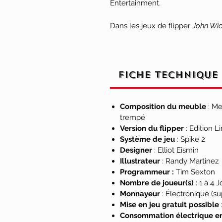
Entertainment.
Dans les jeux de flipper
John Wi
grand assassin du monde alors qu
que personnage principal, les j
en voiture à grande vitesse et des
jeu, qui intègre des modèles et de
Fiche technique
emblématiques de la franchise,
le Red Circle Club, tous mis en 
de façon spectaculaire. Les joue
Composition du meuble
: Me
d'armes de John Wick pour révél
trempé
récupérer une gamme d'armes. Le
Version du flipper
: Edition L
Système de jeu
: Spike 2
serment de sang sculpté avec pr
Designer
: Elliot Eismin
joueurs doivent survivre à d'autr
Illustrateur
: Randy Martinez
légendaires factions de la table
Programmeur :
Tim Sexton
spéciale » de John Wick !
Nombre de joueur(s)
: 1 à 4 
Monnayeur
: Électronique (s
Pour faire monter les enjeux, le 
Mise en jeu gratuit possible
système de combat dynamique d'
Consommation électrique en
jeu le combat frénétique des fil