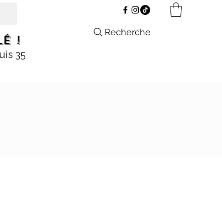
Recherche
é !
uis 35