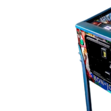
comprend l'Expression Lighting 
Ces systèmes d'éclairage intégr
lumière personnalisés spécialem
de manière dynamique aux évén
également une vitre arrière en m
autocollants d'armoire haute défi
en couleur avec des illustration
armure de flipper personnalisée
armure personnalisée dédicacée p
audio amélioré, verre antireflet 
plaque numérotée séquentiellemen