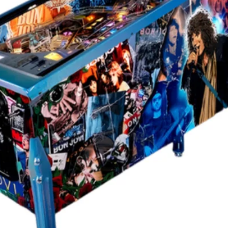
System™ et le Speaker Expression Lighting.
és sont synchronisés avec des spectacles de
ent conçus pour chaque chanson et réactifs
ements du jeu. La version LE comprend
iroir « Stained Glass » en couleur, des
nition en feuille d'argent brossé réfléchissant
s dessinées à la main par Randy Martinez, une
 exclusive à revêtement en poudre, une
ar le designer. arche inférieure, système
du plateau de jeu de flipper, moteur shaker,
t et certificat d'authenticité signé.