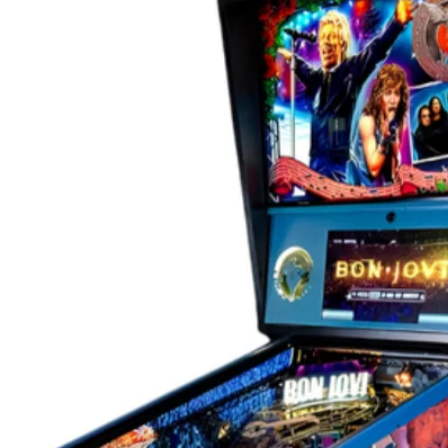
t de franchise dans les modèles LE, gracieuseté
r
John Wick
présenteront des peintures
strées par l'artiste de renom Randy Martinez.
ses cinématographiques les plus emblématiques
e, nous lançons des jeux de flipper
John
s avancée que nous ayons jamais créée", a
chef de la direction de Stern Pinball. "Nous
ue les joueurs testent notre nouveau
tion. »
ent un ensemble d'outils axés sur l'opérateur
âce à une meilleure expérience de joueur, une
jeu, des classements de localisation, une
ises à jour automatiques du code et des
aintenance plus facile. L'inscription à Insider
ider.sternpinball.com/ ou dans l'application
e dès aujourd'hui sur iOS et Android.
e, le modèle en édition limitée à collectionner