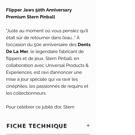
Flipper Jaws 50th Anniversary
Premium Stern Pinball
"Juste au moment où vous pensiez qu’il
était sûr de retourner dans l’eau..." À
l’occasion du 50e anniversaire des
Dents
De La Mer
, le légendaire fabricant de
flippers et de jeux, Stern Pinball, en
collaboration avec Universal Products &
Experiences, est ravi d’annoncer une
mise à jour spéciale qui va ravir les
cinéphiles, les passionnés de requins et
les collectionneurs.
Pour célébrer ce jubilé d’or, Stern
dévoile une version exceptionnelle de
son flipper Jaws avec le
JAWS 50th
Fiche technique
Anniversary Premium Edition
. Cette
édition de collection propose un plateau