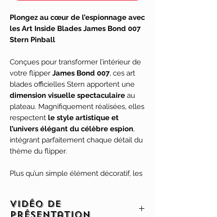
Plongez au cœur de l’espionnage avec
les Art Inside Blades James Bond 007
Stern Pinball
Conçues pour transformer l’intérieur de
votre flipper
James Bond 007
, ces art
blades officielles Stern apportent une
dimension visuelle spectaculaire
au
plateau. Magnifiquement réalisées, elles
respectent
le style artistique et
l’univers élégant du célèbre espion
,
intégrant parfaitement chaque détail du
thème du flipper.
Plus qu’un simple élément décoratif, les
Art Inside Blades James Bond 007
élevèrent votre expérience de jeu
,
Vidéo de
ajoutant immersion, sophistication et
présentation