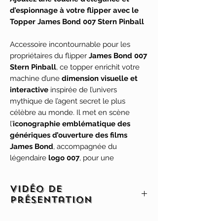
d’espionnage à votre flipper avec le
Topper James Bond 007 Stern Pinball
Accessoire incontournable pour les
propriétaires du flipper
James Bond 007
Stern Pinball
, ce topper enrichit votre
machine d’une
dimension visuelle et
interactive
inspirée de l’univers
mythique de l’agent secret le plus
célèbre au monde. Il met en scène
l’
iconographie emblématique des
génériques d’ouverture des films
James Bond
, accompagnée du
légendaire
logo 007
, pour une
immersion immédiate dans l’ambiance
sophistiquée et cinématographique de
Vidéo de
la saga.
présentation
Conçu à partir de
matériaux durables
Cliquez ici pour accéder à la vidéo de