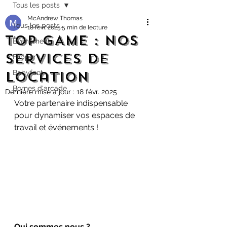
Tous les posts
McAndrew Thomas
Tous les posts
18 févr. 2025
5 min de lecture
TOP GAME : Nos
Évènement
services de
Flipper
location
Babyfoot
Bornes d'arcade
Dernière mise à jour :
18 févr. 2025
Votre partenaire indispensable 
pour dynamiser vos espaces de 
travail et événements !
Qui sommes nous ?