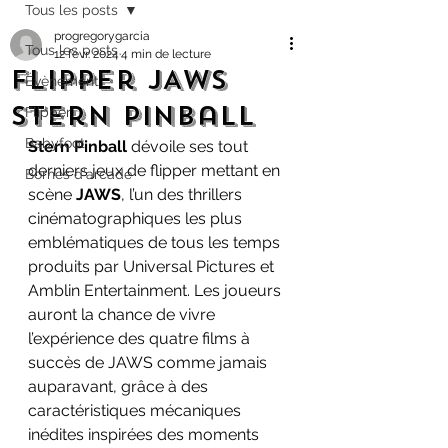
Tous les posts
progregorygarcia
Tous les posts
12 févr. 2024
4 min de lecture
Flipper JAWS
Évènement
Stern Pinball
Flipper
Babyfoot
Stern Pinball
 dévoile ses tout 
derniers jeux de flipper mettant en 
Bornes d'arcade
scène 
JAWS
, l’un des thrillers 
cinématographiques les plus 
emblématiques de tous les temps 
produits par Universal Pictures et 
Amblin Entertainment. Les joueurs 
auront la chance de vivre 
l’expérience des quatre films à 
succès de JAWS comme jamais 
auparavant, grâce à des 
caractéristiques mécaniques 
inédites inspirées des moments 