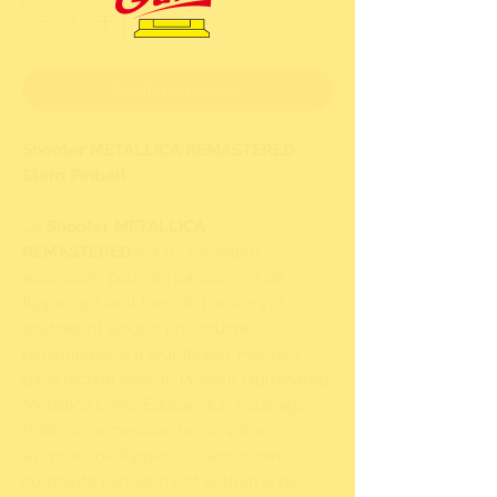
Ajouter au panier
Shooter METALLICA REMASTERED
Stern Pinball
Le
Shooter METALLICA
REMASTERED
est un excellent
accessoire pour les passionnés de
flipper qui sont fans de l'univers et
souhaitent ajouter une touche
personnalisée à leur flipper. Plongez
dans l’action avec le lanceur Illuminated
Metallica Logo. Équipé d’un éclairage
RGB, cet accessoire lance votre
aventure de flipper. Cet accessoire
complète parfaitement le thème de