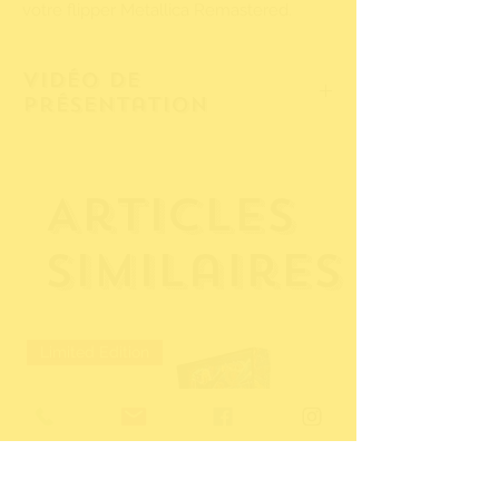
votre flipper Metallica Remastered.
Vidéo de
présentation
Cliquez ici pour accéder à la vidéo de
présentation !
Articles
similaires
Limited Edition
Occasion / Expositio