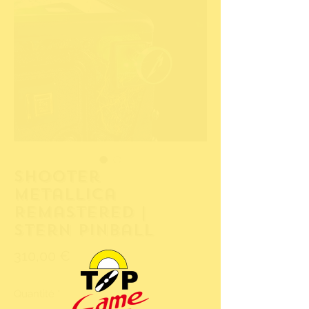
Shooter
Metallica
Remastered |
Stern Pinball
Prix
310,00 €
Quantité
*