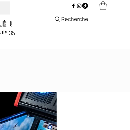
Recherche
é !
uis 35