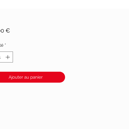
Prix
00 €
té
*
Ajouter au panier