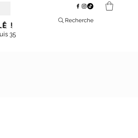
Recherche
é !
uis 35