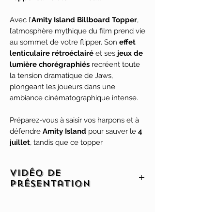
Avec l’
Amity Island Billboard Topper
,
l’atmosphère mythique du film prend vie
au sommet de votre flipper. Son
effet
lenticulaire rétroéclairé
et ses
jeux de
lumière chorégraphiés
recréent toute
la tension dramatique de Jaws,
plongeant les joueurs dans une
ambiance cinématographique intense.
Préparez-vous à saisir vos harpons et à
défendre
Amity Island
pour sauver le
4
juillet
, tandis que ce topper
spectaculaire transforme chaque partie
en une véritable scène de suspense. Un
Vidéo de
accessoire incontournable qui
renforce
présentation
l’immersion et complète parfaitement
l’univers de votre flipper Jaws
.
Cliquez ici pour accéder à la vidéo de
présentation !