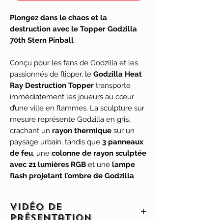
Plongez dans le chaos et la
destruction avec le Topper Godzilla
70th Stern Pinball
Conçu pour les fans de Godzilla et les
passionnés de flipper, le
Godzilla Heat
Ray Destruction Topper
transporte
immédiatement les joueurs au cœur
d’une ville en flammes. La sculpture sur
mesure représente Godzilla en gris,
crachant un
rayon thermique
sur un
paysage urbain, tandis que
3 panneaux
de feu
, une
colonne de rayon sculptée
avec 21 lumières RGB
et une
lampe
flash projetant l’ombre de Godzilla
créent un spectacle lumineux
spectaculaire et immersif.
Vidéo de
présentation