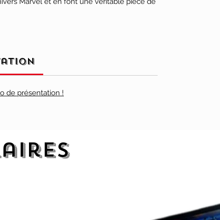
nivers Marvel et en font une véritable pièce de
tation
éo de présentation !
laires