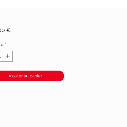
Prix
00 €
té
*
Ajouter au panier