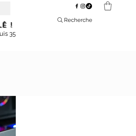
Recherche
é !
uis 35