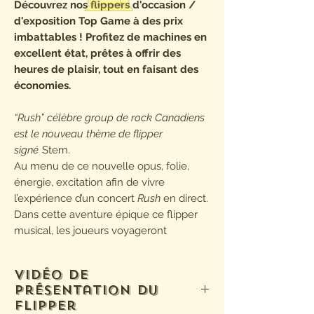
Découvrez nos flippers d'occasion /
d'exposition Top Game à des prix
imbattables ! Profitez de machines en
excellent état, prêtes à offrir des
heures de plaisir, tout en faisant des
économies.
“Rush” célèbre group de rock Canadiens
est le nouveau thème de flipper
signé
Stern.
Au menu de ce nouvelle opus, folie,
énergie, excitation afin de vivre
l’expérience d’un concert
Rush
en direct.
Dans cette aventure épique ce flipper
musical, les joueurs voyageront
avec
Rush
à travers le temps.
Vidéo de
Immergés dans des séquences de
présentation du
concert exclusives de
Rush
et guidés
flipper
par le discours personnalisé d’Alex