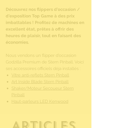
Découvrez nos flippers d'occasion /
d'exposition Top Game à des prix
imbattables ! Profitez de machines en
excellent état, prêtes à offrir des
heures de plaisir, tout en faisant des
économies.
Nous vendons un flipper d'occasion
Godzilla Premium de Stern Pinball. Voici
ses accessoires officiels déja installés :
Vitre anti-reflets Stern Pinball
Art Inside Blade Stern Pinball
Shaker/Moteur Secoueur Stern
Pinball
Haut-parleurs LED Kenwood
Side Armor Stern Pinball
Articles
Dans cette aventure de flipper remplie
de monstres, les joueurs deviennent