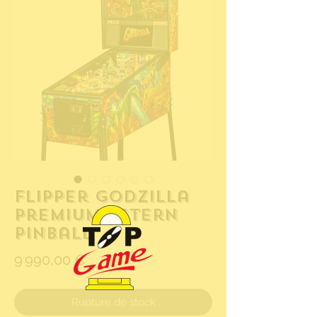
Flipper Godzilla
Premium | Stern
Pinball
Prix
9 990,00 €
Rupture de stock