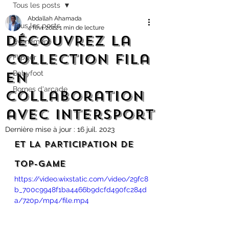
Tous les posts
Abdallah Ahamada
Tous les posts
4 févr. 2022
1 min de lecture
Découvrez la
Évènement
collection Fila
Flipper
en
Babyfoot
Bornes d'arcade
collaboration
avec Intersport
Dernière mise à jour :
16 juil. 2023
ET LA PARTICIPATION DE 
TOP-GAME
https://video.wixstatic.com/video/29fc8
b_700c9948f1ba4466b9dcfd490fc284d
a/720p/mp4/file.mp4